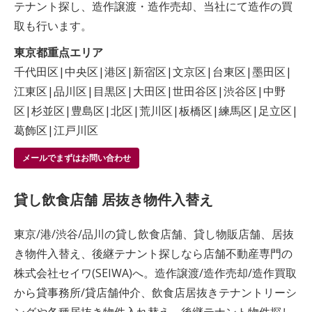
テナント探し、造作譲渡・造作売却、当社にて造作の買
取も行います。
東京都重点エリア
千代田区|中央区|港区|新宿区|文京区|台東区|墨田区|
江東区|品川区|目黒区|大田区|世田谷区|渋谷区|中野
区|杉並区|豊島区|北区|荒川区|板橋区|練馬区|足立区|
葛飾区|江戸川区
メールでまずはお問い合わせ
貸し飲食店舗 居抜き物件入替え
東京/港/渋谷/品川の貸し飲食店舗、貸し物販店舗、居抜
き物件入替え、後継テナント探しなら店舗不動産専門の
株式会社セイワ(SEIWA)へ。造作譲渡/造作売却/造作買取
から貸事務所/貸店舗仲介、飲食店居抜きテナントリーシ
ングや各種居抜き物件入れ替え。後継テナント物件探し